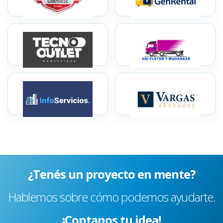
¿Tenés un proyecto en mente?
Hablemos sobre cómo podemos ayudarte.
¡Contanos tu idea!