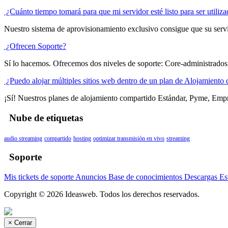
¿Cuánto tiempo tomará para que mi servidor esté listo para ser utiliz
Nuestro sistema de aprovisionamiento exclusivo consigue que su servido
¿Ofrecen Soporte?
Sí lo hacemos. Ofrecemos dos niveles de soporte: Core-administrados
¿Puedo alojar múltiples sitios web dentro de un plan de Alojamiento
¡Sí! Nuestros planes de alojamiento compartido Estándar, Pyme, Empres
Nube de etiquetas
audio streaming
compartido
hosting
optimizar transmisión en vivo
streaming
Soporte
Mis tickets de soporte
Anuncios
Base de conocimientos
Descargas
Es
Copyright © 2026 Ideasweb. Todos los derechos reservados.
×
Cerrar