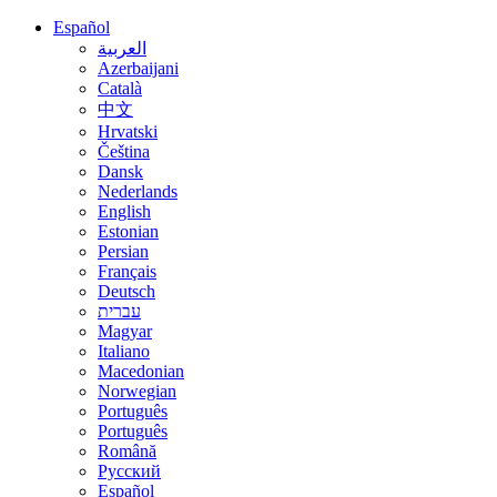
Español
العربية
Azerbaijani
Català
中文
Hrvatski
Čeština
Dansk
Nederlands
English
Estonian
Persian
Français
Deutsch
עברית
Magyar
Italiano
Macedonian
Norwegian
Português
Português
Română
Русский
Español