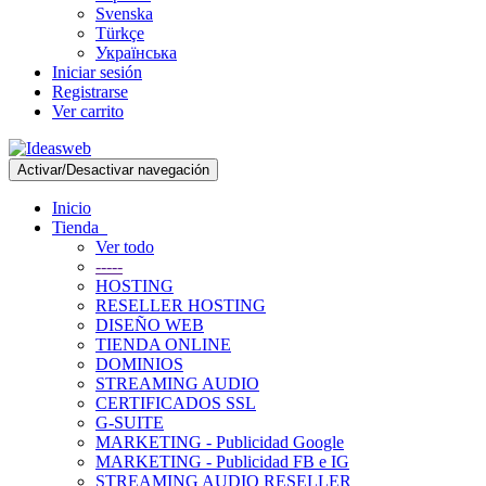
Svenska
Türkçe
Українська
Iniciar sesión
Registrarse
Ver carrito
Activar/Desactivar navegación
Inicio
Tienda
Ver todo
-----
HOSTING
RESELLER HOSTING
DISEÑO WEB
TIENDA ONLINE
DOMINIOS
STREAMING AUDIO
CERTIFICADOS SSL
G-SUITE
MARKETING - Publicidad Google
MARKETING - Publicidad FB e IG
STREAMING AUDIO RESELLER