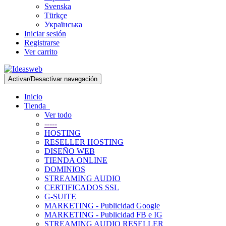
Svenska
Türkçe
Українська
Iniciar sesión
Registrarse
Ver carrito
Activar/Desactivar navegación
Inicio
Tienda
Ver todo
-----
HOSTING
RESELLER HOSTING
DISEÑO WEB
TIENDA ONLINE
DOMINIOS
STREAMING AUDIO
CERTIFICADOS SSL
G-SUITE
MARKETING - Publicidad Google
MARKETING - Publicidad FB e IG
STREAMING AUDIO RESELLER