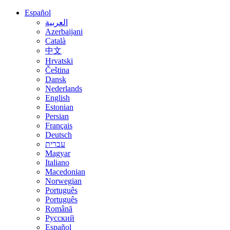
Español
العربية
Azerbaijani
Català
中文
Hrvatski
Čeština
Dansk
Nederlands
English
Estonian
Persian
Français
Deutsch
עברית
Magyar
Italiano
Macedonian
Norwegian
Português
Português
Română
Русский
Español