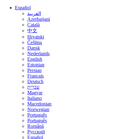
Español
العربية
Azerbaijani
Català
中文
Hrvatski
Čeština
Dansk
Nederlands
English
Estonian
Persian
Français
Deutsch
עברית
Magyar
Italiano
Macedonian
Norwegian
Português
Português
Română
Русский
Español