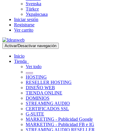
Svenska
Türkçe
Українська
Iniciar sesión
Registrarse
Ver carrito
Activar/Desactivar navegación
Inicio
Tienda
Ver todo
-----
HOSTING
RESELLER HOSTING
DISEÑO WEB
TIENDA ONLINE
DOMINIOS
STREAMING AUDIO
CERTIFICADOS SSL
G-SUITE
MARKETING - Publicidad Google
MARKETING - Publicidad FB e IG
STREAMING AUDIO RESELLER