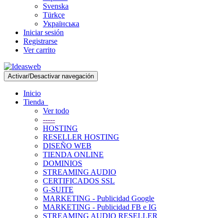
Svenska
Türkçe
Українська
Iniciar sesión
Registrarse
Ver carrito
Activar/Desactivar navegación
Inicio
Tienda
Ver todo
-----
HOSTING
RESELLER HOSTING
DISEÑO WEB
TIENDA ONLINE
DOMINIOS
STREAMING AUDIO
CERTIFICADOS SSL
G-SUITE
MARKETING - Publicidad Google
MARKETING - Publicidad FB e IG
STREAMING AUDIO RESELLER