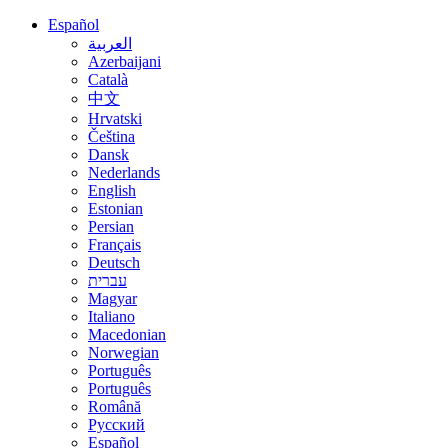
Español
العربية
Azerbaijani
Català
中文
Hrvatski
Čeština
Dansk
Nederlands
English
Estonian
Persian
Français
Deutsch
עברית
Magyar
Italiano
Macedonian
Norwegian
Português
Português
Română
Русский
Español